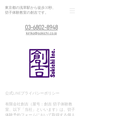
東京都の浅草駅から徒歩30秒、
切子体験教室の創吉です。
03-6802-8948
kiriko@sokichi.co.jp
公式LINEプライバシーポリシー
有限会社創吉（屋号：創吉 切子体験教
室、以下「当社」といいます）は、切子
体験予約フォームにおいて取得する個人